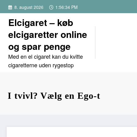
Videre
8. august 2026
1:56:35 PM
til
indhold
Elcigaret – køb
elcigaretter online
og spar penge
Med en el cigaret kan du kvitte
cigaretterne uden rygestop
I tvivl? Vælg en Ego-t