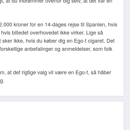
gt, at du indrømmer overfor dig selv, at det var en
 2.000 kroner for en 14-dages rejse til Spanien, hvis
, hvis billedet overhovedet ikke virker. Lige så
et sker ikke, hvis du køber dig en Ego-t cigaret. Det
forskellige anbefalinger og anmeldelser, som folk
 om, at det rigtige valg vil være en Ego-t, så håber
g.