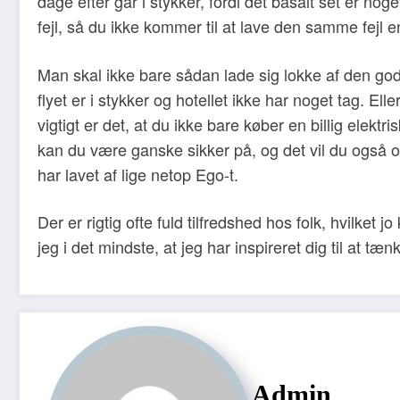
dage efter går i stykker, fordi det basalt set er no
fejl, så du ikke kommer til at lave den samme fejl en
Man skal ikke bare sådan lade sig lokke af den gode 
flyet er i stykker og hotellet ikke har noget tag. Ell
vigtigt er det, at du ikke bare køber en billig elekt
kan du være ganske sikker på, og det vil du også o
har lavet af lige netop Ego-t.
Der er rigtig ofte fuld tilfredshed hos folk, hvilket 
jeg i det mindste, at jeg har inspireret dig til at 
Admin