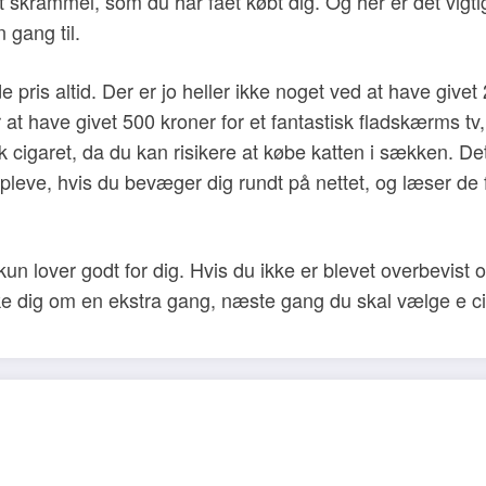
get skrammel, som du har fået købt dig. Og her er det vigti
 gang til.
pris altid. Der er jo heller ikke noget ved at have givet
er at have givet 500 kroner for et fantastisk fladskærms tv
risk cigaret, da du kan risikere at købe katten i sækken. D
pleve, hvis du bevæger dig rundt på nettet, og læser de 
jo kun lover godt for dig. Hvis du ikke er blevet overbevist
tænke dig om en ekstra gang, næste gang du skal vælge e ci