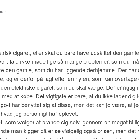
rer
trisk cigaret, eller skal du bare have udskiftet den gaml
i hvert fald ikke møde lige så mange problemer, som du m
kifte den gamle, som du har liggende derhjemme. Der har s
 og er derfor på jagt efter en ny en, som kan overtage d
op den elektriske cigaret, som du skal vælge. Der er rigt
ed at købe. Det vigtigste er bare, at du ikke lader dig lo
n Ego-t har benyttet sig af disse, men det kan jo være, at
 hvad jeg personligt har oplevet.
 som vælger at brande sig selv igennem en meget billig 
første man kigger på er selvfølgelig også prisen, men det n