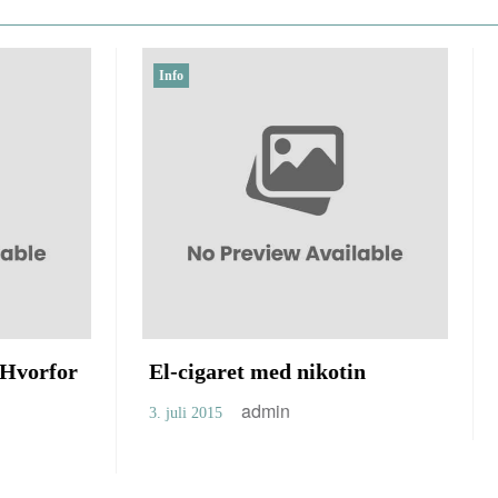
Info
cigaret med nikotin
Skal man købe sin 
udlandet?
admin
i 2015
admin
23. juni 2015