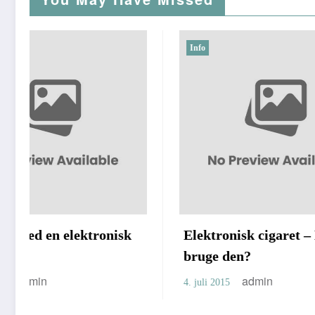
Info
Info
isk
Elektronisk cigaret – Hvorfor
El-
bruge den?
3. jul
admin
4. juli 2015