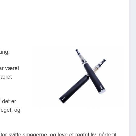
ting.
har været
 været
 det er
meget, og
 kvitte smøgerne, og leve et røgfrit liv, både til