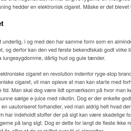
ing hedder en elektronisk cigaret. Måske er det blevet ti
et
idt underlig, i og med den har samme form som en almindeli
t, og derfor kan den ved første bekendtskab godt virke l
fra lungesygdomme, dårlig hud og gule tænder.
lektroniske cigaret en revolution indenfor ryge-stop branc
roniske cigaret, vil man opleve at man kan starte med fo
ykke tid. Man skal dog være lidt opmærksom på hvor man k
at kunne sælge e-juice med nikotin. Dog er der enkelte go
en uautoriseret forhandler, ved man aldrig helt hvad der 
har indeholdt stoffer der på sigt kan være skadelige for 
gerne på lang sigt. Dog er dette for langt de fleste ikke
år, efter at de er skiftet over til el-cigaretter.