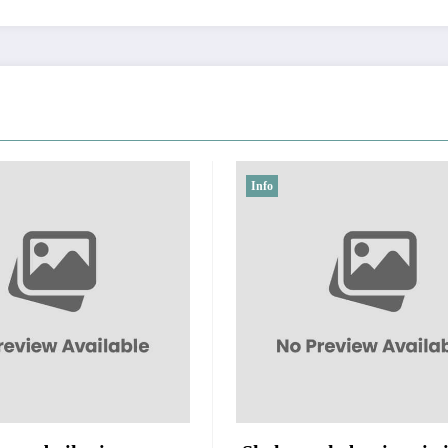
Info
Info