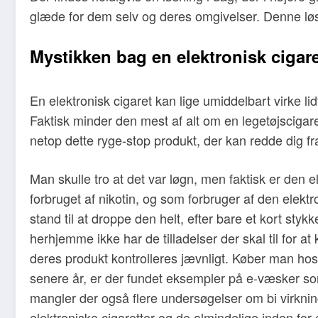
glæde for dem selv og deres omgivelser. Denne løsn
Mystikken bag en elektronisk cigar
En elektronisk cigaret kan lige umiddelbart virke l
Faktisk minder den mest af alt om en legetøjscigare
netop dette ryge-stop produkt, der kan redde dig 
Man skulle tro at det var løgn, men faktisk er den e
forbruget af nikotin, og som forbruger af den elekt
stand til at droppe den helt, efter bare et kort st
herhjemme ikke har de tilladelser der skal til for 
deres produkt kontrolleres jævnligt. Køber man hos 
senere år, er der fundet eksempler på e-væsker som 
mangler der også flere undersøgelser om bi virknin
elektroniske cigaretter og de almindelige inden for et 