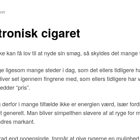
rer
ronisk cigaret
e kan få lov til at nyde sin smøg, så skyldes det mange 
yge ligesom mange steder i dag, som det ellers tidligere 
bliver set igennem fingrene med, som ellers tidligere har
edder “pris”.
 derfor i mange tilfælde ikke er energien værd, især fordi
 generelt. Man bliver simpelthen sløvere af at ryge for 
ndres markant.
grad end nogensinde, formår at give rygerne en mulighed for