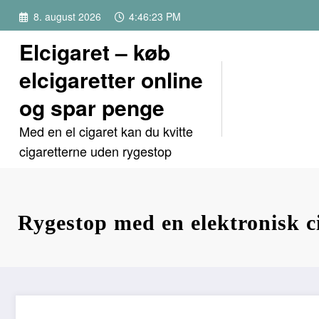
Videre
8. august 2026
4:46:24 PM
til
indhold
Elcigaret – køb
elcigaretter online
og spar penge
Med en el cigaret kan du kvitte
cigaretterne uden rygestop
Rygestop med en elektronisk c