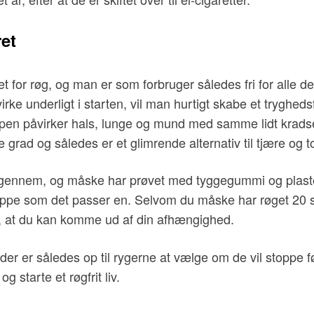
et
for røg, og man er som forbruger således fri for alle de s
rke underligt i starten, vil man hurtigt skabe et tryghedsf
n påvirker hals, lunge og mund med samme lidt kradse
 grad og således er et glimrende alternativ til tjære og t
igennem, og måske har prøvet med tyggegummi og plaster
toppe som det passer en. Selvom du måske har røget 20 s
til, at du kan komme ud af din afhængighed.
der er således op til rygerne at vælge om de vil stoppe fø
 starte et røgfrit liv.