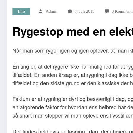
Info
Admin
5. Juli 2015
0 Kommenta
Rygestop med en elekt
Når man som ryger igen og igen oplever, at man ikk
Én ting er, at det rygere ikke har mulighed for at r
tilfældet. En anden årsag er, at rygning i dag ikke 
tilfældet og den sidste grund er den klassiske der h
Faktum er at rygning er dyrt og besværligt i dag, og
en afgørende faktor for hvordan ens helbred har det
så snart man stopper vil man opleve ens livsstil æ
Der findes heldigvis en løsning i dag, der i højere 