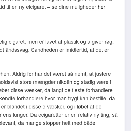
d til en ny elcigaret – se dine muligheder
her
g cigaret, men er lavet af plastik og afgiver røg.
idt åndssvag. Sandheden er imidlertid, at det er
hen. Aldrig før har det været så nemt, at justere
rholdsvist store mængder nikotin og stadig være i
øber disse væsker, da langt de fleste forhandlere
dkendte forhandlere hvor man trygt kan bestille, da
er blandet i disse e-væsker, og i løbet af de
ens lunger. Da ecigaretter er en relativ ny ting, så
 relevant, da mange stopper helt med både