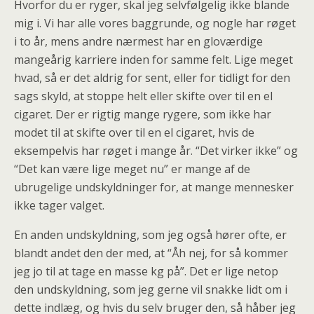
Hvorfor du er ryger, skal jeg selvfølgelig ikke blande
mig i. Vi har alle vores baggrunde, og nogle har røget
i to år, mens andre nærmest har en gloværdige
mangeårig karriere inden for samme felt. Lige meget
hvad, så er det aldrig for sent, eller for tidligt for den
sags skyld, at stoppe helt eller skifte over til en el
cigaret. Der er rigtig mange rygere, som ikke har
modet til at skifte over til en el cigaret, hvis de
eksempelvis har røget i mange år. “Det virker ikke” og
“Det kan være lige meget nu” er mange af de
ubrugelige undskyldninger for, at mange mennesker
ikke tager valget.
En anden undskyldning, som jeg også hører ofte, er
blandt andet den der med, at “Åh nej, for så kommer
jeg jo til at tage en masse kg på”. Det er lige netop
den undskyldning, som jeg gerne vil snakke lidt om i
dette indlæg, og hvis du selv bruger den, så håber jeg